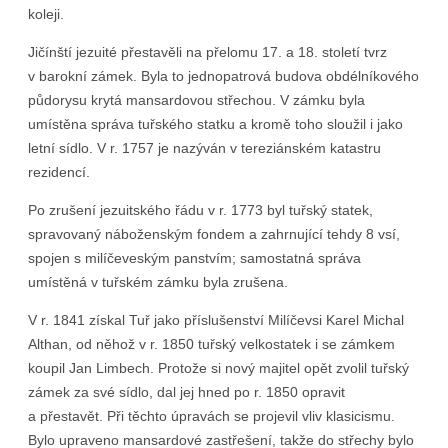
koleji.
Jičínští jezuité přestavěli na přelomu 17. a 18. století tvrz
v barokní zámek. Byla to jednopatrová budova obdélníkového
půdorysu krytá mansardovou střechou. V zámku byla
umístěna správa tuřského statku a kromě toho sloužil i jako
letní sídlo. V r. 1757 je nazýván v tereziánském katastru
rezidencí.
Po zrušení jezuitského řádu v r. 1773 byl tuřský statek,
spravovaný náboženským fondem a zahrnující tehdy 8 vsí,
spojen s milíčeveským panstvím; samostatná správa
umístěná v tuřském zámku byla zrušena.
V r. 1841 získal Tuř jako příslušenství Milíčevsi Karel Michal
Althan, od něhož v r. 1850 tuřský velkostatek i se zámkem
koupil Jan Limbech. Protože si nový majitel opět zvolil tuřský
zámek za své sídlo, dal jej hned po r. 1850 opravit
a přestavět. Při těchto úpravách se projevil vliv klasicismu.
Bylo upraveno mansardové zastřešení, takže do střechy bylo