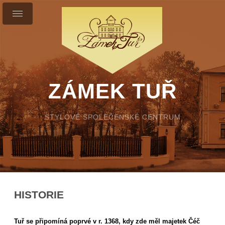
ZÁMEK TUŘ
STYLOVÉ SPOLEČENSKÉ CENTRUM
HISTORIE
Tuř se připomíná poprvé v r. 1368, kdy zde měl majetek Čéč