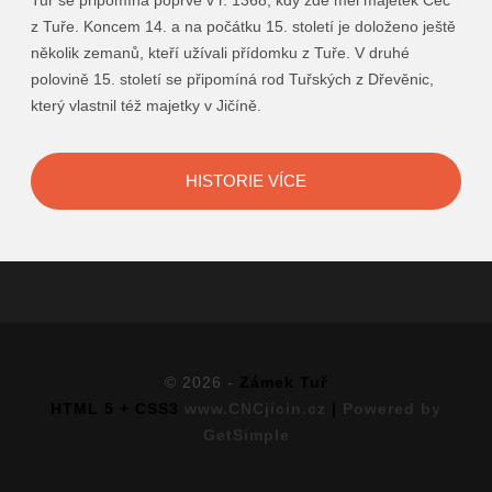
Tuř se připomíná poprvé v r. 1368, kdy zde měl majetek Čéč
z Tuře. Koncem 14. a na počátku 15. století je doloženo ještě
několik zemanů, kteří užívali přídomku z Tuře. V druhé
polovině 15. století se připomíná rod Tuřských z Dřevěnic,
který vlastnil též majetky v Jičíně.
HISTORIE VÍCE
© 2026 -
Zámek Tuř
HTML 5 + CSS3
www.CNCjicin.cz
|
Powered by
GetSimple