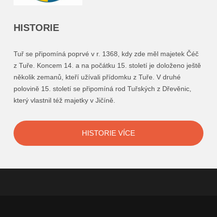
HISTORIE
Tuř se připomíná poprvé v r. 1368, kdy zde měl majetek Čéč
z Tuře. Koncem 14. a na počátku 15. století je doloženo ještě
několik zemanů, kteří užívali přídomku z Tuře. V druhé
polovině 15. století se připomíná rod Tuřských z Dřevěnic,
který vlastnil též majetky v Jičíně.
HISTORIE VÍCE