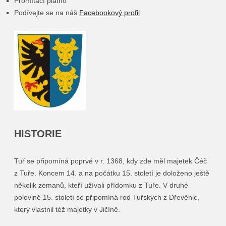
Promítací plátno
Podívejte se na náš
Facebookový profil
HISTORIE
Tuř se připomíná poprvé v r. 1368, kdy zde měl majetek Čéč
z Tuře. Koncem 14. a na počátku 15. století je doloženo ještě
několik zemanů, kteří užívali přídomku z Tuře. V druhé
polovině 15. století se připomíná rod Tuřských z Dřevěnic,
který vlastnil též majetky v Jičíně.