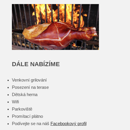
DÁLE NABÍZÍME
Venkovní grilování
Posezení na terase
Dětská herna
Wifi
Parkoviště
Promítací plátno
Podívejte se na náš
Facebookový profil